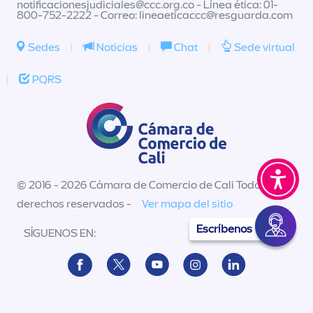
notificacionesjudiciales@ccc.org.co
- Línea ética: 01-
800-752-2222 - Correo:
lineaeticaccc@resguarda.com
Sedes
|
Noticias
|
Chat
|
Sede virtual
|
PQRS
© 2016 - 2026 Cámara de Comercio de Cali Todos los
derechos reservados -
Ver mapa del sitio
Escríbenos
SÍGUENOS EN: