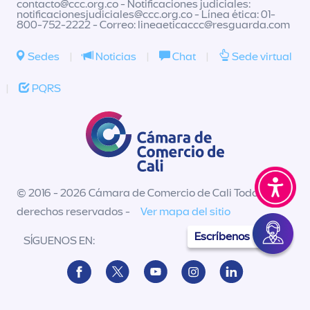
contacto@ccc.org.co
- Notificaciones judiciales:
notificacionesjudiciales@ccc.org.co
- Línea ética: 01-
800-752-2222 - Correo:
lineaeticaccc@resguarda.com
Sedes
|
Noticias
|
Chat
|
Sede virtual
|
PQRS
© 2016 - 2026 Cámara de Comercio de Cali Todos los
derechos reservados -
Ver mapa del sitio
Escríbenos
SÍGUENOS EN: