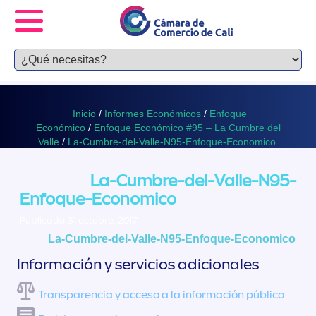
Inicio
/
Informes Económicos
/
Enfoque
Económico
/
Enfoque Económico #95 – La Cumbre del
Valle
/
La-Cumbre-del-Valle-N95-Enfoque-Economico
La-Cumbre-del-Valle-N95-
Enfoque-Economico
Publicado 31 octubre, 2017
La-Cumbre-del-Valle-N95-Enfoque-Economico
Información y servicios adicionales
Transparencia y acceso a la información pública