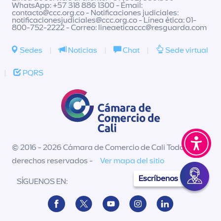
WhatsApp: +57 318 886 1300 - Email:
contacto@ccc.org.co
- Notificaciones judiciales:
notificacionesjudiciales@ccc.org.co
- Línea ética: 01-
800-752-2222 - Correo:
lineaeticaccc@resguarda.com
Sedes
|
Noticias
|
Chat
|
Sede virtual
|
PQRS
© 2016 - 2026 Cámara de Comercio de Cali Todos los
derechos reservados -
Ver mapa del sitio
Escríbenos
SÍGUENOS EN: