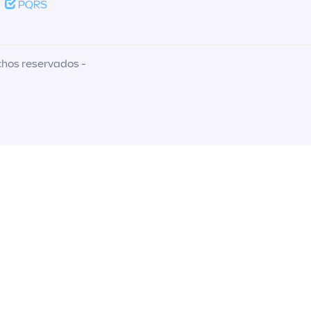
PQRS
chos reservados -