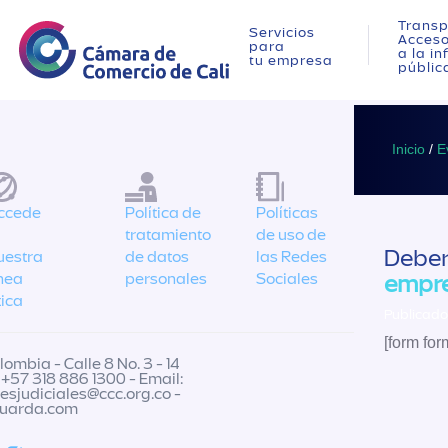
Transp
Servicios
Acces
para
a la i
tu empresa
públic
Inicio
/
E
ccede
Política de
Políticas
tratamiento
de uso de
Debe
uestra
de datos
las Redes
ínea
personales
Sociales
empr
tica
Publicado
[form for
ombia - Calle 8 No. 3 - 14
 +57 318 886 1300 - Email:
nesjudiciales@ccc.org.co
-
guarda.com