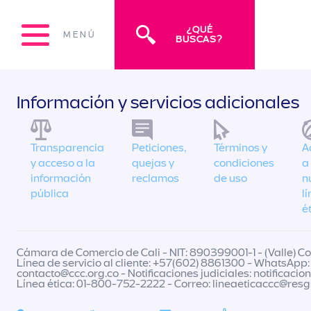
¿QUÉ
MENÚ
BUSCAS?
Información y servicios adicionales
Transparencia
Peticiones,
Términos y
A
y acceso a la
quejas y
condiciones
a
información
reclamos
de uso
n
pública
l
é
Cámara de Comercio de Cali - NIT: 890399001-1 - (Valle) Col
Línea de servicio al cliente: +57(602) 8861300 - WhatsApp:
contacto@ccc.org.co
- Notificaciones judiciales:
notificacio
Línea ética: 01-800-752-2222 - Correo:
lineaeticaccc@res