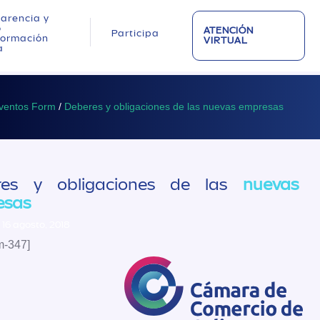
arencia y
o
ATENCIÓN
Participa
nformación
VIRTUAL
a
ventos Form
/
Deberes y obligaciones de las nuevas empresas
res y obligaciones de las
nuevas
esas
 16 agosto, 2018
m-347]