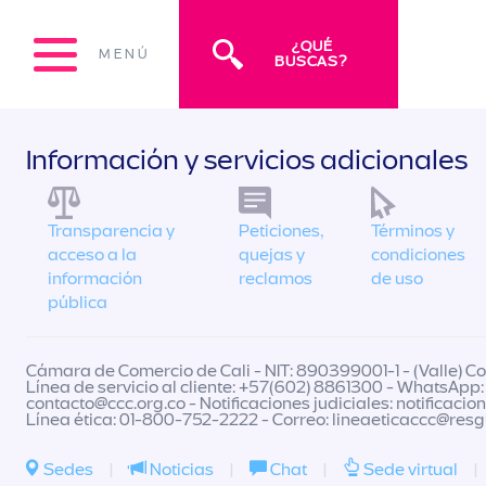
¿QUÉ
MENÚ
BUSCAS?
Información y servicios adicionales
Transparencia y
Peticiones,
Términos y
acceso a la
quejas y
condiciones
información
reclamos
de uso
pública
Cámara de Comercio de Cali - NIT: 890399001-1 - (Valle) Col
Línea de servicio al cliente: +57(602) 8861300 - WhatsApp:
contacto@ccc.org.co
- Notificaciones judiciales:
notificacio
Línea ética: 01-800-752-2222 - Correo:
lineaeticaccc@res
Sedes
|
Noticias
|
Chat
|
Sede virtual
|