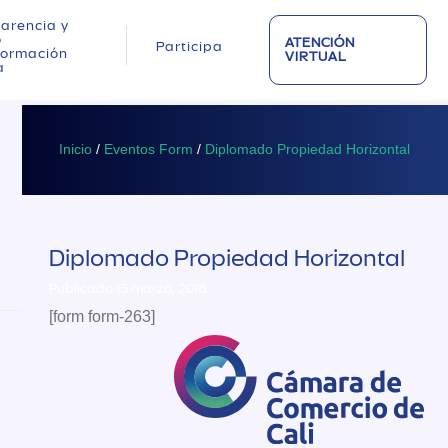
arencia y
o
ATENCIÓN
Participa
nformación
VIRTUAL
a
Inicio
/
Eventos Form
/
Diplomado Propiedad Horizontal
Diplomado Propiedad Horizontal
Publicado 15 marzo, 2018
[form form-263]