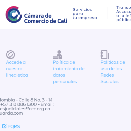
Transp
Servicios
Acces
para
a la i
tu empresa
públic
Accede a
Política de
Políticas de
nuestra
tratamiento de
uso de las
línea ética
datos
Redes
personales
Sociales
ombia - Calle 8 No. 3 - 14
 +57 318 886 1300 - Email:
nesjudiciales@ccc.org.co
-
guarda.com
PQRS