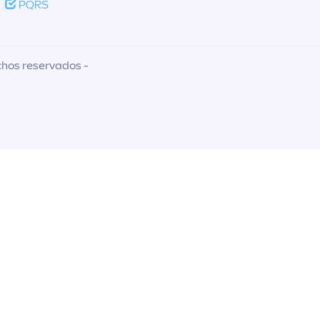
PQRS
chos reservados -