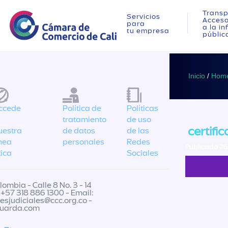
Transp
Servicios
Acces
para
a la i
tu empresa
públic
Inicio
/
Home
ccede
Política de
Políticas
tratamiento
de uso
certifi
uestra
de datos
de las
ínea
personales
Redes
Publicado 26 
tica
Sociales
ombia - Calle 8 No. 3 - 14
 +57 318 886 1300 - Email:
nesjudiciales@ccc.org.co
-
guarda.com