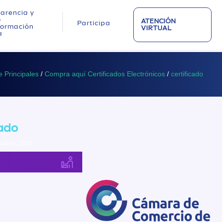
arencia y
o
ATENCIÓN
Participa
nformación
VIRTUAL
a
 Principales
/
Compra aquí Certificados Electrónicos
/
certificado
cado
abril, 2018