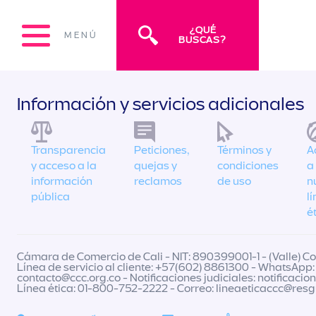
¿QUÉ
MENÚ
BUSCAS?
Información y servicios adicionales
Transparencia
Peticiones,
Términos y
A
y acceso a la
quejas y
condiciones
a
información
reclamos
de uso
n
pública
l
é
Cámara de Comercio de Cali - NIT: 890399001-1 - (Valle) Col
Línea de servicio al cliente: +57(602) 8861300 - WhatsApp:
contacto@ccc.org.co
- Notificaciones judiciales:
notificacio
Línea ética: 01-800-752-2222 - Correo:
lineaeticaccc@res