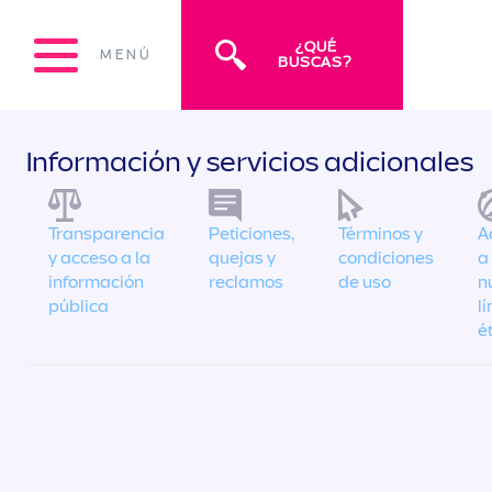
¿QUÉ
MENÚ
BUSCAS?
Información y servicios adicionales
Transparencia
Peticiones,
Términos y
A
y acceso a la
quejas y
condiciones
a
información
reclamos
de uso
n
pública
l
é