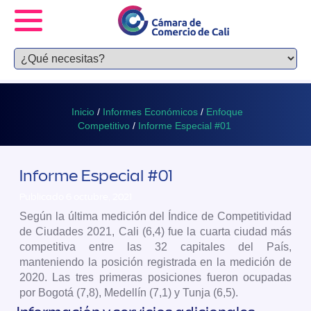
Inicio
/
Informes Económicos
/
Enfoque
Competitivo
/
Informe Especial #01
Informe Especial #01
Publicado 6 octubre, 2021
Según la última medición del Índice de Competitividad
de Ciudades 2021, Cali (6,4) fue la cuarta ciudad más
competitiva entre las 32 capitales del País,
manteniendo la posición registrada en la medición de
2020. Las tres primeras posiciones fueron ocupadas
por Bogotá (7,8), Medellín (7,1) y Tunja (6,5).