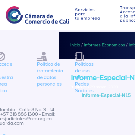
Transp
Servicios
Acces
para
a la i
tu empresa
públic
Inicio
/
Informes Económicos
/
Inf
ccede
Política de
Políticas
tratamiento
de uso
Informe-Especial-N
uestra
de datos
de las
ínea
personales
Redes
Publicado 29 mayo, 2020
tica
Sociales
Informe-Especial-N15
ombia - Calle 8 No. 3 - 14
 +57 318 886 1300 - Email:
nesjudiciales@ccc.org.co
-
guarda.com