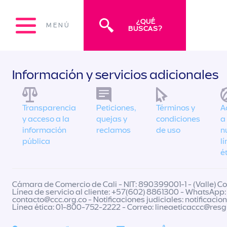
¿QUÉ
MENÚ
BUSCAS?
Información y servicios adicionales
Transparencia
Peticiones,
Términos y
A
y acceso a la
quejas y
condiciones
a
información
reclamos
de uso
n
pública
l
é
Cámara de Comercio de Cali - NIT: 890399001-1 - (Valle) Col
Línea de servicio al cliente: +57(602) 8861300 - WhatsApp:
contacto@ccc.org.co
- Notificaciones judiciales:
notificacio
Línea ética: 01-800-752-2222 - Correo:
lineaeticaccc@res