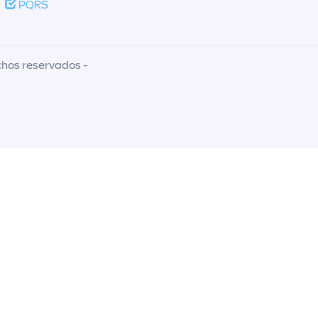
PQRS
chos reservados -