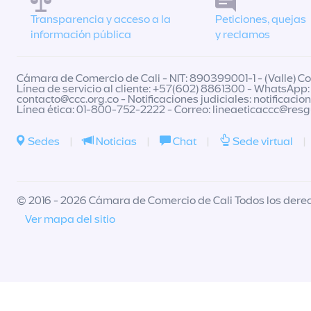
Transparencia y acceso a la
Peticiones, quejas
información pública
y reclamos
Cámara de Comercio de Cali - NIT: 890399001-1 - (Valle) Col
Línea de servicio al cliente: +57(602) 8861300 - WhatsApp:
contacto@ccc.org.co
- Notificaciones judiciales:
notificacio
Línea ética: 01-800-752-2222 - Correo:
lineaeticaccc@res
Sedes
|
Noticias
|
Chat
|
Sede virtual
|
© 2016 - 2026 Cámara de Comercio de Cali Todos los dere
Ver mapa del sitio