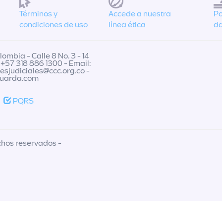
Términos y
Accede a nuestra
Po
condiciones de uso
línea ética
da
ombia - Calle 8 No. 3 - 14
 +57 318 886 1300 - Email:
nesjudiciales@ccc.org.co
-
guarda.com
PQRS
chos reservados -