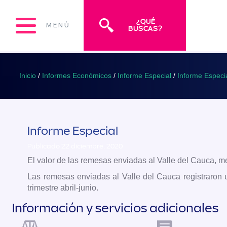
¿QUÉ
MENÚ
BUSCAS?
Inicio
/
Informes Económicos
/
Informe Especial
/
Informe Especi
Informe Especial
Publicado 22 diciembre, 2020
El valor de las remesas enviadas al Valle del Cauca, 
Las remesas enviadas al Valle del Cauca registraron u
trimestre abril-junio.
Información y servicios adicionales