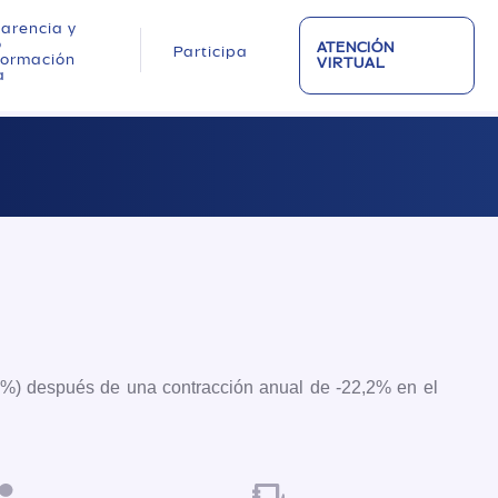
arencia y
o
ATENCIÓN
Participa
nformación
VIRTUAL
a
.
4,7%) después de una contracción anual de -22,2% en el