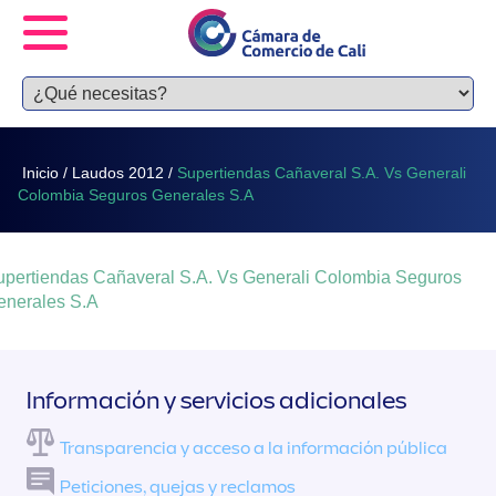
Inicio
/
Laudos 2012
/
Supertiendas Cañaveral S.A. Vs Generali
Colombia Seguros Generales S.A
upertiendas Cañaveral S.A. Vs Generali Colombia Seguros
enerales S.A
Información y servicios adicionales
Transparencia y acceso a la información pública
Peticiones, quejas y reclamos