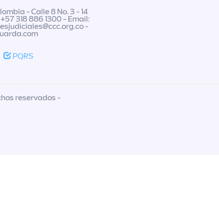
ombia - Calle 8 No. 3 - 14
 +57 318 886 1300 - Email:
nesjudiciales@ccc.org.co
-
guarda.com
PQRS
chos reservados -