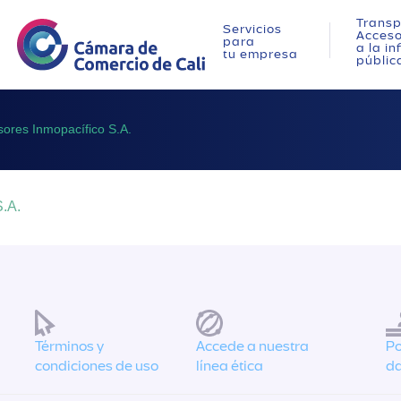
Transp
Servicios
Acces
para
a la i
tu empresa
públic
sores Inmopacífico S.A.
S.A.
Términos y
Accede a nuestra
Po
condiciones de uso
línea ética
da