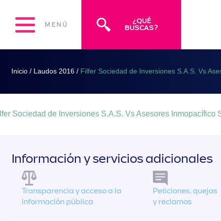
¿QUÉ
MENÚ
BUSCAS?
Inicio
/
Laudos 2016
/
Filfer Sociedad de Inversiones S.A.S. Vs Ase
lfer Sociedad de Inversiones S.A.S. Vs Asesores Inmopacífico 
Información y servicios adicionales
Transparencia y acceso a la
Peticiones, quejas
información pública
y reclamos