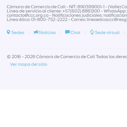
Cámara de Comercio de Cali - NIT: 890399001-1 - (Valle) Col
Línea de servicio al cliente: +57(602) 8861300 - WhatsApp:
contacto@ccc.org.co
- Notificaciones judiciales:
notificacio
Línea ética: 01-800-752-2222 - Correo:
lineaeticaccc@res
Sedes
|
Noticias
|
Chat
|
Sede virtual
|
© 2016 - 2026 Cámara de Comercio de Cali Todos los dere
Ver mapa del sitio