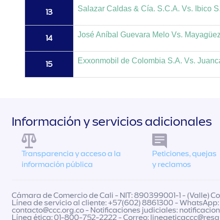
Salazar Caldas & Cía. S.C.A. Vs. Ibico S
13
José Aníbal Guevara Melo Vs. Mayagüez
14
Exxonmobil de Colombia S.A. Vs. Juanca
15
Información y servicios adicionales
Transparencia y acceso a la
Peticiones, quejas
información pública
y reclamos
Cámara de Comercio de Cali - NIT: 890399001-1 - (Valle) Col
Línea de servicio al cliente: +57(602) 8861300 - WhatsApp:
contacto@ccc.org.co
- Notificaciones judiciales:
notificacio
Línea ética: 01-800-752-2222 - Correo:
lineaeticaccc@res