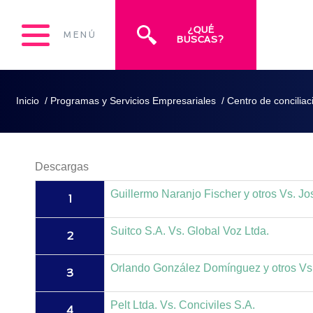
¿QUÉ
MENÚ
BUSCAS?
Inicio
/
Programas y Servicios Empresariales
/
Centro de conciliac
Descargas
Guillermo Naranjo Fischer y otros Vs. J
1
Suitco S.A. Vs. Global Voz Ltda.
2
Orlando González Domínguez y otros Vs.
3
Pelt Ltda. Vs. Conciviles S.A.
4