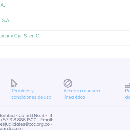
.A.
 S.A.
mar y Cía. S. en C.
Términos y
Accede a nuestra
Po
condiciones de uso
línea ética
da
ombia - Calle 8 No. 3 - 14
 +57 318 886 1300 - Email:
nesjudiciales@ccc.org.co
-
guarda.com