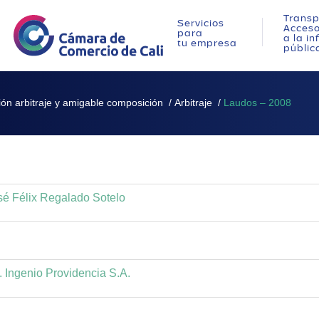
Transp
Servicios
Acces
para
a la i
tu empresa
públic
ión arbitraje y amigable composición
/
Arbitraje
/
Laudos – 2008
osé Félix Regalado Sotelo
 Ingenio Providencia S.A.