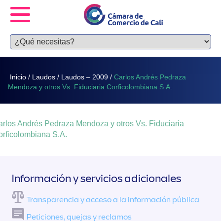
Inicio
/
Laudos
/
Laudos – 2009
/
Carlos Andrés Pedraza
Mendoza y otros Vs. Fiduciaria Corficolombiana S.A.
rlos Andrés Pedraza Mendoza y otros Vs. Fiduciaria
orficolombiana S.A.
Información y servicios adicionales
Transparencia y acceso a la información pública
Peticiones, quejas y reclamos