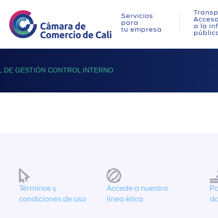
Transp
Servicios
Acces
para
a la i
tu empresa
públic
 DE GESTIÓN CONTROL INTERNO
Términos y
Accede a nuestra
Po
condiciones de uso
línea ética
da