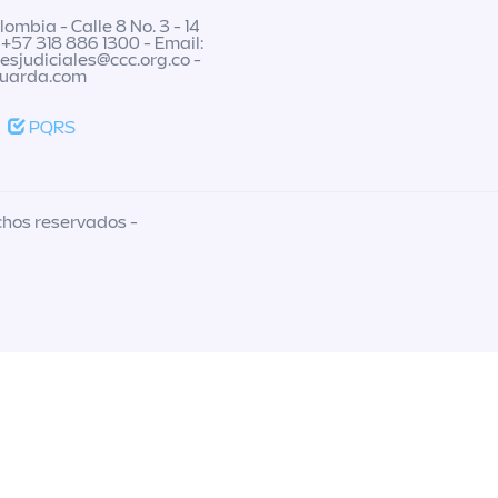
ombia - Calle 8 No. 3 - 14
 +57 318 886 1300 - Email:
nesjudiciales@ccc.org.co
-
guarda.com
PQRS
chos reservados -