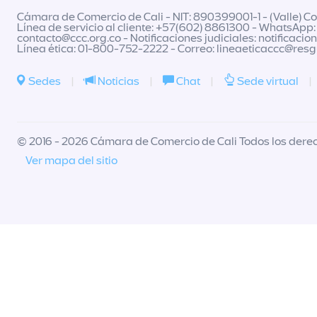
Cámara de Comercio de Cali - NIT: 890399001-1 - (Valle) Col
Línea de servicio al cliente: +57(602) 8861300 - WhatsApp:
contacto@ccc.org.co
- Notificaciones judiciales:
notificacio
Línea ética: 01-800-752-2222 - Correo:
lineaeticaccc@res
Sedes
|
Noticias
|
Chat
|
Sede virtual
|
© 2016 - 2026 Cámara de Comercio de Cali Todos los dere
Ver mapa del sitio