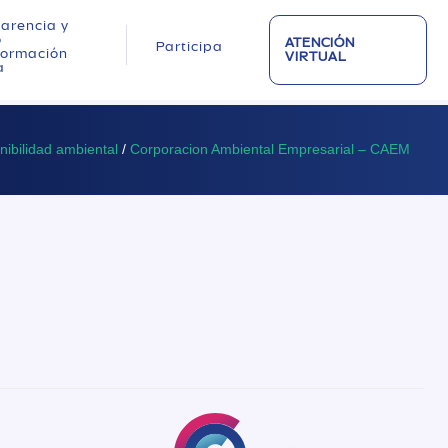
arencia y
o
ATENCIÓN
Participa
nformación
VIRTUAL
a
nibilidad ambiental
/
Corporacion Ambiental Empresarial – CAEM