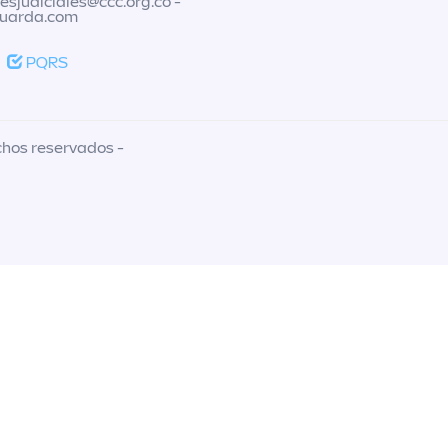
nesjudiciales@ccc.org.co
-
guarda.com
PQRS
chos reservados -