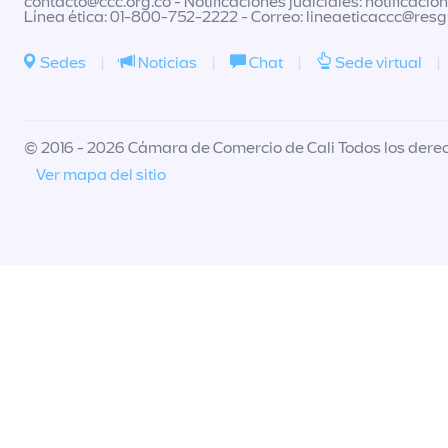
contacto@ccc.org.co
- Notificaciones judiciales:
notificacio
Línea ética: 01-800-752-2222 - Correo:
lineaeticaccc@res
Sedes
|
Noticias
|
Chat
|
Sede virtual
|
© 2016 - 2026 Cámara de Comercio de Cali Todos los dere
Ver mapa del sitio