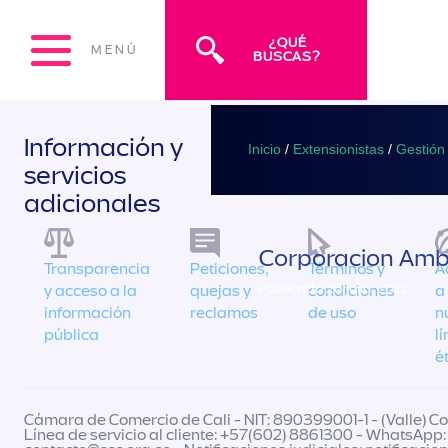
¿QUÉ
MENÚ
BUSCAS?
Información y
Inicio
/
Extensionistas
/
Gestión
servicios
adicionales
Corporacion Ambi
Transparencia
Peticiones,
Términos y
A
Publicado 28 julio, 2022
y acceso a la
quejas y
condiciones
a
información
reclamos
de uso
n
pública
l
é
Cámara de Comercio de Cali - NIT: 890399001-1 - (Valle) Col
Línea de servicio al cliente: +57(602) 8861300 - WhatsApp: