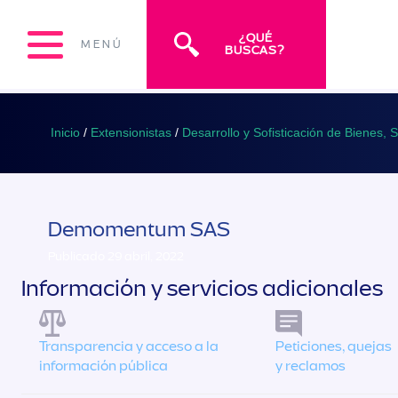
¿QUÉ
MENÚ
BUSCAS?
Inicio
/
Extensionistas
/
Desarrollo y Sofisticación de Bienes, 
Demomentum SAS
Publicado 29 abril, 2022
Información y servicios adicionales
Transparencia y acceso a la
Peticiones, quejas
información pública
y reclamos