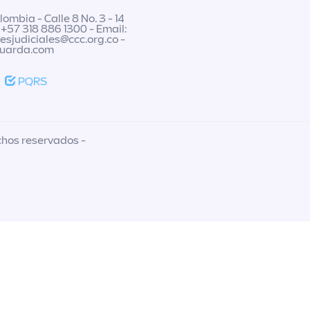
ombia - Calle 8 No. 3 - 14
 +57 318 886 1300 - Email:
nesjudiciales@ccc.org.co
-
guarda.com
PQRS
chos reservados -