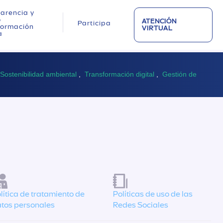
arencia y
o
ATENCIÓN
Participa
nformación
VIRTUAL
a
Sostenibilidad ambiental
,
Transformación digital
,
Gestión de
lítica de tratamiento de
Políticas de uso de las
tos personales
Redes Sociales