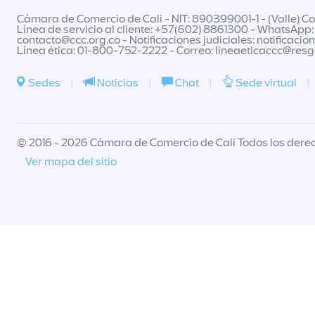
Cámara de Comercio de Cali - NIT: 890399001-1 - (Valle) Col
Línea de servicio al cliente: +57(602) 8861300 - WhatsApp:
contacto@ccc.org.co
- Notificaciones judiciales:
notificacio
Línea ética: 01-800-752-2222 - Correo:
lineaeticaccc@res
Sedes
|
Noticias
|
Chat
|
Sede virtual
|
© 2016 - 2026 Cámara de Comercio de Cali Todos los dere
Ver mapa del sitio