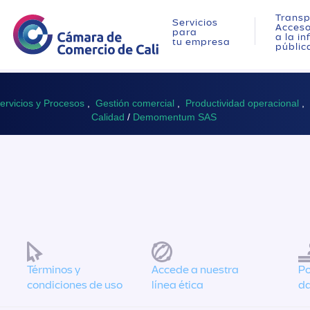
Transp
Servicios
Acces
para
a la i
tu empresa
públic
Servicios y Procesos
,
Gestión comercial
,
Productividad operacional
,
Calidad
/
Demomentum SAS
Términos y
Accede a nuestra
Po
condiciones de uso
línea ética
da