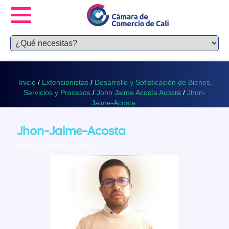
Inicio
/
Extensionistas
/
Desarrollo y Sofisticación de Bienes,
Servicios y Procesos
/
John Jaime Acosta Acosta
/
Jhon-
Jaime-Acosta
Jhon-Jaime-Acosta
Publicado 13 mayo, 2022