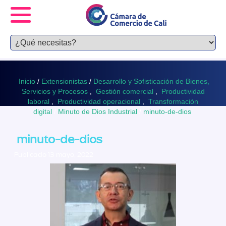
Inicio
/
Extensionistas
/
Desarrollo y Sofisticación de Bienes,
Servicios y Procesos
,
Gestión comercial
,
Productividad
laboral
,
Productividad operacional
,
Transformación
digital
/
Minuto de Dios Industrial
/
minuto-de-dios
minuto-de-dios
Publicado 13 mayo, 2022