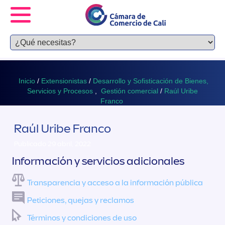
Inicio
/
Extensionistas
/
Desarrollo y Sofisticación de Bienes,
Servicios y Procesos
,
Gestión comercial
/
Raúl Uribe
Franco
Raúl Uribe Franco
Publicado 29 abril, 2022
Información y servicios adicionales
Transparencia y acceso a la información pública
Peticiones, quejas y reclamos
Términos y condiciones de uso