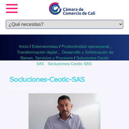
Inicio
/
Extensionistas
/
Productividad operacional
,
Transformación digital
,
Desarrollo y Sofisticación de
Bienes, Servicios y Procesos
/
Soluciones Ceotic
SAS
/
Socluciones-Ceotic-SAS
Socluciones-Ceotic-SAS
Publicado 13 mayo, 2022