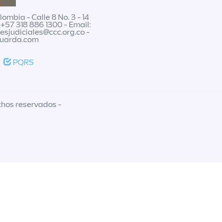
ombia - Calle 8 No. 3 - 14
 +57 318 886 1300 - Email:
nesjudiciales@ccc.org.co
-
guarda.com
PQRS
chos reservados -