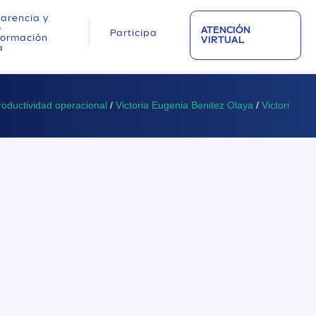
arencia y
o
ATENCIÓN
Participa
nformación
VIRTUAL
a
roductividad operacional
/
Victoria Eugenia Benitez Olaya
/
Victori