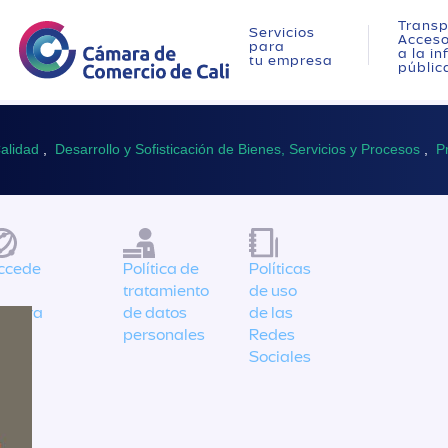
Transp
Servicios
Acces
para
a la i
tu empresa
públic
alidad
,
Desarrollo y Sofisticación de Bienes, Servicios y Procesos
,
P
ccede
Política de
Políticas
tratamiento
de uso
uestra
de datos
de las
ínea
personales
Redes
tica
Sociales