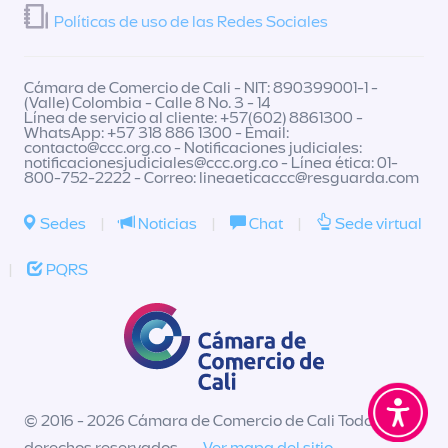
Políticas de uso de las Redes Sociales
Cámara de Comercio de Cali - NIT: 890399001-1 -
(Valle) Colombia - Calle 8 No. 3 - 14
Línea de servicio al cliente: +57(602) 8861300 -
WhatsApp: +57 318 886 1300 - Email:
contacto@ccc.org.co
- Notificaciones judiciales:
notificacionesjudiciales@ccc.org.co
- Línea ética: 01-
800-752-2222 - Correo:
lineaeticaccc@resguarda.com
Sedes
|
Noticias
|
Chat
|
Sede virtual
|
PQRS
© 2016 - 2026 Cámara de Comercio de Cali Todos los
derechos reservados -
Ver mapa del sitio