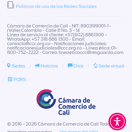
Políticas de uso de las Redes Sociales
Cámara de Comercio de Cali - NIT: 890399001-1 -
(Valle) Colombia - Calle 8 No. 3 - 14
Línea de servicio al cliente: +57(602) 8861300 -
WhatsApp: +57 318 886 1300 - Email:
contacto@ccc.org.co
- Notificaciones judiciales:
notificacionesjudiciales@ccc.org.co
- Línea ética: 01-
800-752-2222 - Correo:
lineaeticaccc@resguarda.com
Sedes
|
Noticias
|
Chat
|
Sede virtual
|
PQRS
© 2016 - 2026 Cámara de Comercio de Cali Todos los
derechos reservados -
Ver mapa del sitio