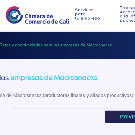
Transp
Servicios
Acces
para
a la i
tu empresa
públic
Retos y oportunidades para las empresas de Macrosnacks
las
empresas de Macrosnacks
tria de Macrosnacks (productoras finales y aliados productivos)
Previ