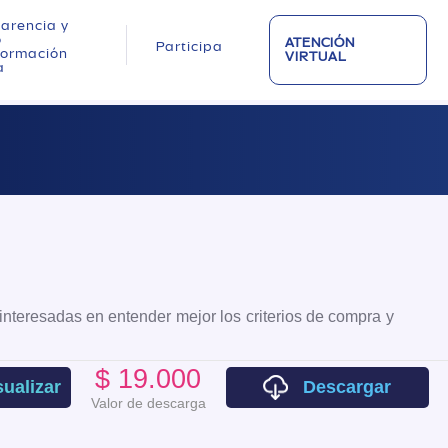
arencia y
o
ATENCIÓN
Participa
nformación
VIRTUAL
a
 interesadas en entender mejor los criterios de compra y
$ 19.000
sualizar
Descargar
Valor de descarga