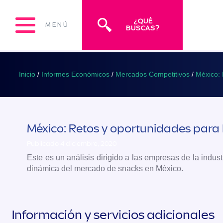
¿QUÉ
MENÚ
BUSCAS?
Inicio
/
Informes Económicos
/
Mercados Competitivos
/
México: 
México: Retos y oportunidades para 
Publicado 4 diciembre, 2020
Este es un análisis dirigido a las empresas de la indus
dinámica del mercado de snacks en México.
Información y servicios adicionales