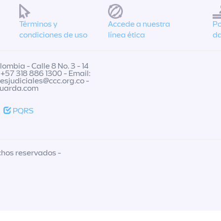
Términos y
Accede a nuestra
Po
condiciones de uso
línea ética
da
ombia - Calle 8 No. 3 - 14
 +57 318 886 1300 - Email:
nesjudiciales@ccc.org.co
-
guarda.com
PQRS
chos reservados -