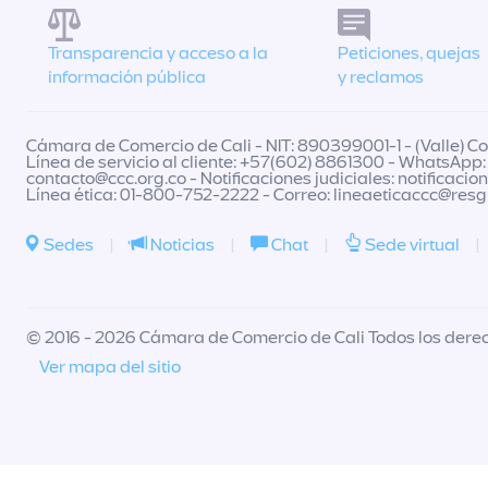
Transparencia y acceso a la
Peticiones, quejas
información pública
y reclamos
Cámara de Comercio de Cali - NIT: 890399001-1 - (Valle) Col
Línea de servicio al cliente: +57(602) 8861300 - WhatsApp:
contacto@ccc.org.co
- Notificaciones judiciales:
notificacio
Línea ética: 01-800-752-2222 - Correo:
lineaeticaccc@res
Sedes
|
Noticias
|
Chat
|
Sede virtual
|
© 2016 - 2026 Cámara de Comercio de Cali Todos los dere
Ver mapa del sitio