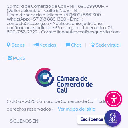
Cámara de Comercio de Cali - NIT: 890399001-1 -
(Valle) Colombia - Calle 8 No. 3 - 14
Línea de servicio al cliente: +57(602) 8861300 -
WhatsApp: +57 318 886 1300 - Email:
contacto@ccc.org.co
- Notificaciones judiciales:
notificacionesjudiciales@ccc.org.co
- Línea ética: 01-
800-752-2222 - Correo:
lineaeticaccc@resguarda.com
Sedes
|
Noticias
|
Chat
|
Sede virtual
|
PQRS
© 2016 - 2026 Cámara de Comercio de Cali Todos los
derechos reservados -
Ver mapa del sitio
Escríbenos
SÍGUENOS EN: