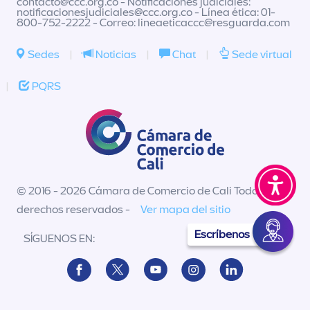
contacto@ccc.org.co
- Notificaciones judiciales:
notificacionesjudiciales@ccc.org.co
- Línea ética: 01-
800-752-2222 - Correo:
lineaeticaccc@resguarda.com
Sedes
|
Noticias
|
Chat
|
Sede virtual
|
PQRS
© 2016 - 2026 Cámara de Comercio de Cali Todos los
derechos reservados -
Ver mapa del sitio
Escríbenos
SÍGUENOS EN: