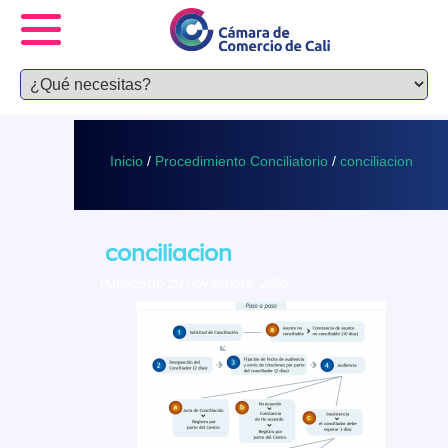
Inicio
/
Procedimiento Conciliatorio
/
conciliacion
conciliacion
Publicado 29 noviembre, 2016