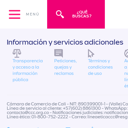
¿QUÉ
MENÚ
BUSCAS?
Información y servicios adicionales
Transparencia
Peticiones,
Términos y
A
y acceso a la
quejas y
condiciones
a
información
reclamos
de uso
n
pública
l
é
Cámara de Comercio de Cali - NIT: 890399001-1 - (Valle) Col
Línea de servicio al cliente: +57(602) 8861300 - WhatsApp:
contacto@ccc.org.co
- Notificaciones judiciales:
notificacio
Línea ética: 01-800-752-2222 - Correo:
lineaeticaccc@res