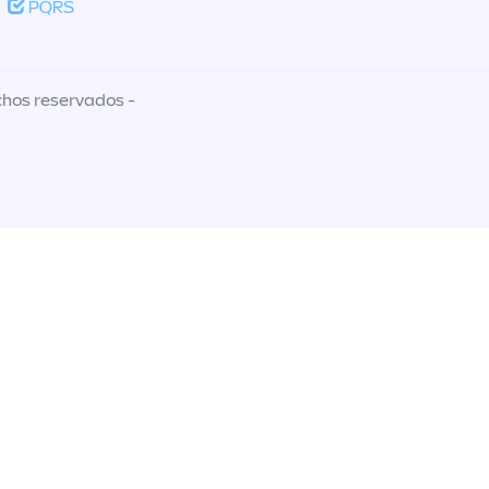
PQRS
chos reservados -