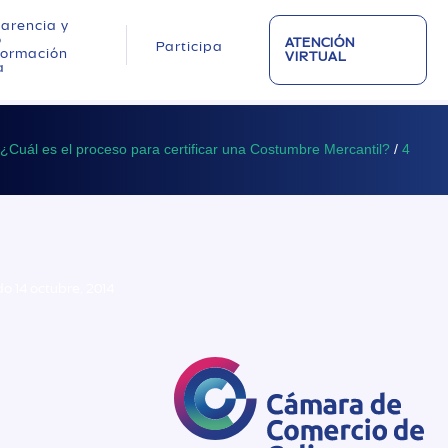
arencia y
o
ATENCIÓN
Participa
nformación
VIRTUAL
a
¿Cuál es el proceso para certificar una Costumbre Mercantil?
/
4
o 14 octubre, 2014