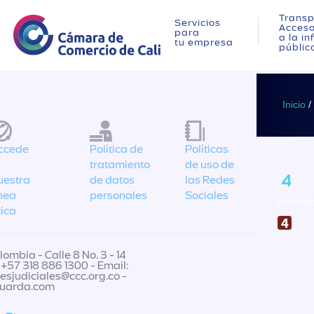
Transp
Servicios
Acces
para
a la i
tu empresa
públic
Inicio
/
ccede
Política de
Políticas
tratamiento
de uso de
4
uestra
de datos
las Redes
ínea
personales
Sociales
Publicad
tica
ombia - Calle 8 No. 3 - 14
 +57 318 886 1300 - Email:
nesjudiciales@ccc.org.co
-
guarda.com