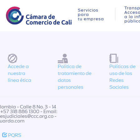
Transp
Servicios
Acces
para
a la i
tu empresa
públic
Accede a
Política de
Políticas de
nuestra
tratamiento de
uso de las
línea ética
datos
Redes
personales
Sociales
ombia - Calle 8 No. 3 - 14
 +57 318 886 1300 - Email:
nesjudiciales@ccc.org.co
-
guarda.com
PQRS