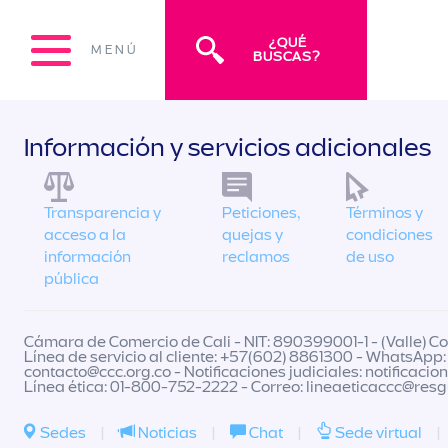
¿QUÉ
MENÚ
BUSCAS?
Información y servicios adicionales
Transparencia y
Peticiones,
Términos y
acceso a la
quejas y
condiciones
información
reclamos
de uso
pública
Cámara de Comercio de Cali - NIT: 890399001-1 - (Valle) Col
Línea de servicio al cliente: +57(602) 8861300 - WhatsApp:
contacto@ccc.org.co
- Notificaciones judiciales:
notificacio
Línea ética: 01-800-752-2222 - Correo:
lineaeticaccc@res
Sedes
|
Noticias
|
Chat
|
Sede virtual
|