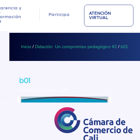
arencia y
o
ATENCIÓN
Participa
nformación
VIRTUAL
a
Inicio
/
Didactón: Un compromiso pedagógico #2
/
b01
b01
Publicado 29 mayo, 2015