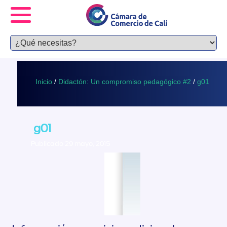
Inicio
/
Didactón: Un compromiso pedagógico #2
/
g01
g01
Publicado 29 mayo, 2015