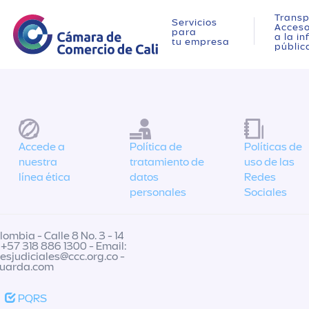
Transp
Servicios
Acces
para
a la i
tu empresa
públic
Accede a
Política de
Políticas de
nuestra
tratamiento de
uso de las
línea ética
datos
Redes
personales
Sociales
ombia - Calle 8 No. 3 - 14
 +57 318 886 1300 - Email:
nesjudiciales@ccc.org.co
-
guarda.com
PQRS