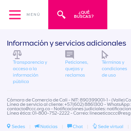
¿QUÉ
MENÚ
BUSCAS?
Información y servicios adicionales
Transparencia y
Peticiones,
Términos y
acceso a la
quejas y
condiciones
información
reclamos
de uso
pública
Cámara de Comercio de Cali - NIT: 890399001-1 - (Valle) Col
Línea de servicio al cliente: +57(602) 8861300 - WhatsApp:
contacto@ccc.org.co
- Notificaciones judiciales:
notificacio
Línea ética: 01-800-752-2222 - Correo:
lineaeticaccc@res
Sedes
|
Noticias
|
Chat
|
Sede virtual
|