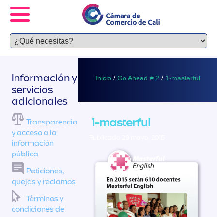
Información y
Inicio
/
Go Ahead # 2
/
1-masterful
servicios
adicionales
1-masterful
Transparencia
y acceso a la
Publicado 29 mayo, 2015
información
pública
Peticiones,
quejas y reclamos
Términos y
condiciones de