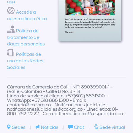
uso
Accede a
nuestra línea ética
Política de
tratamiento de
datos personales
Políticas de
uso de las Redes
Sociales
Cámara de Comercio de Cali - NIT: 890399001-1 -
(Valle) Colombia - Calle 8 No. 3 - 14
Línea de servicio al cliente: +57(602) 8861300 -
WhatsApp: +57 318 886 1300 - Email:
contacto@ccc.org.co
- Notificaciones judiciales:
notificacionesjudiciales@ccc.org.co
- Línea ética: 01-
800-752-2222 - Correo:
lineaeticaccc@resguarda.com
Sedes
|
Noticias
|
Chat
|
Sede virtual