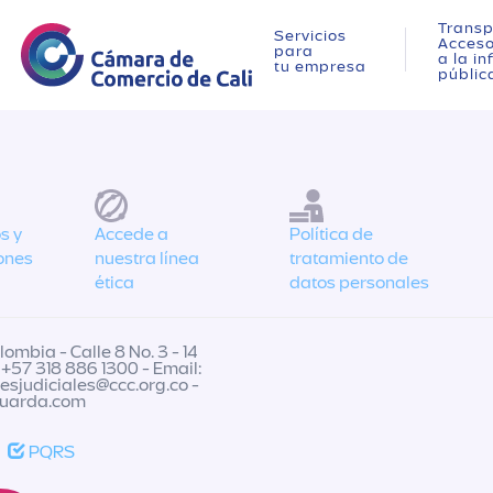
Transp
Servicios
Acces
para
a la i
tu empresa
públic
s y
Accede a
Política de
ones
nuestra línea
tratamiento de
ética
datos personales
ombia - Calle 8 No. 3 - 14
 +57 318 886 1300 - Email:
nesjudiciales@ccc.org.co
-
guarda.com
PQRS