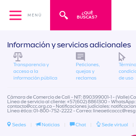
¿QUÉ
MENÚ
BUSCAS?
Información y servicios adicionales
Transparencia y
Peticiones,
Término
acceso a la
quejas y
condici
información pública
reclamos
de uso
Cámara de Comercio de Cali - NIT: 890399001-1 - (Valle) Col
Línea de servicio al cliente: +57(602) 8861300 - WhatsApp:
contacto@ccc.org.co
- Notificaciones judiciales:
notificacio
Línea ética: 01-800-752-2222 - Correo:
lineaeticaccc@res
Sedes
|
Noticias
|
Chat
|
Sede virtual
|