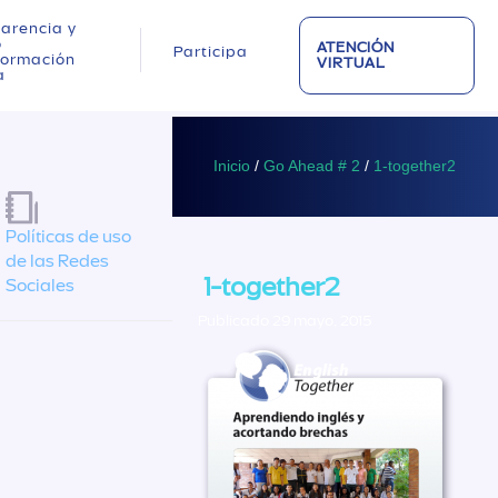
arencia y
o
ATENCIÓN
Participa
nformación
VIRTUAL
a
Inicio
/
Go Ahead # 2
/
1-together2
Políticas de uso
de las Redes
1-together2
Sociales
Publicado 29 mayo, 2015