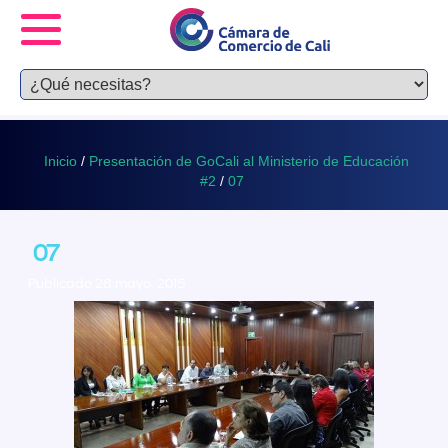
Inicio
/
Presentación de GoCali al Ministerio de Educación
#2
/
07
07
Publicado 28 mayo, 2015