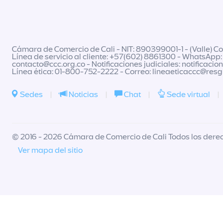
Cámara de Comercio de Cali - NIT: 890399001-1 - (Valle) Col
Línea de servicio al cliente: +57(602) 8861300 - WhatsApp:
contacto@ccc.org.co
- Notificaciones judiciales:
notificacio
Línea ética: 01-800-752-2222 - Correo:
lineaeticaccc@res
Sedes
|
Noticias
|
Chat
|
Sede virtual
|
© 2016 - 2026 Cámara de Comercio de Cali Todos los dere
Ver mapa del sitio