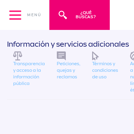
¿QUÉ
MENÚ
BUSCAS?
Información y servicios adicionales
Transparencia
Peticiones,
Términos y
A
y acceso a la
quejas y
condiciones
a
información
reclamos
de uso
n
pública
l
é