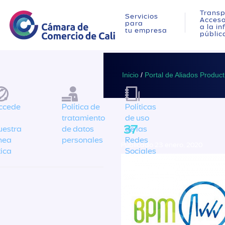
Transp
Servicios
Acces
para
a la i
tu empresa
públic
Inicio
/
Portal de Aliados Product
ccede
Política de
Políticas
tratamiento
de uso
37
uestra
de datos
de las
ínea
personales
Redes
Publicado 23 enero, 2020
tica
Sociales