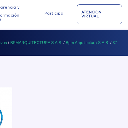
arencia y
o
ATENCIÓN
Participa
nformación
VIRTUAL
a
ivos
/
BPMARQUITECTURA S.A.S.
/
Bpm Arquitectura S.A.S.
/
37