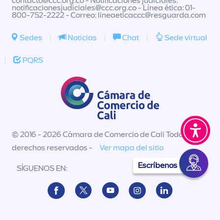
contacto@ccc.org.co
- Notificaciones judiciales:
notificacionesjudiciales@ccc.org.co
- Línea ética: 01-
800-752-2222 - Correo:
lineaeticaccc@resguarda.com
Sedes
|
Noticias
|
Chat
|
Sede virtual
|
PQRS
© 2016 - 2026 Cámara de Comercio de Cali Todos los
derechos reservados -
Ver mapa del sitio
Escríbenos
SÍGUENOS EN: