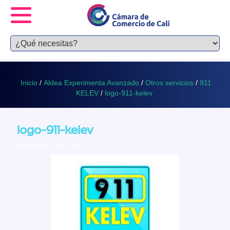
Inicio
/
Aldea Experimenta Avanzado
/
Otros servicios
/
911
KELEV
/
logo-911-kelev
logo-911-kelev
Publicado 1 julio, 2021