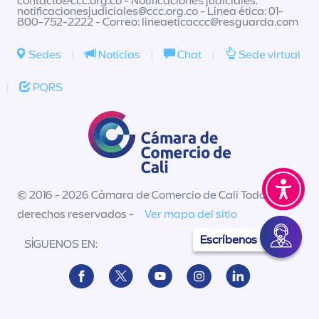
contacto@ccc.org.co
- Notificaciones judiciales:
notificacionesjudiciales@ccc.org.co
- Línea ética: 01-
800-752-2222 - Correo:
lineaeticaccc@resguarda.com
Sedes
|
Noticias
|
Chat
|
Sede virtual
|
PQRS
© 2016 - 2026 Cámara de Comercio de Cali Todos los
derechos reservados -
Ver mapa del sitio
Escríbenos
SÍGUENOS EN: