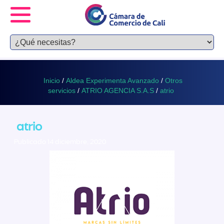
Inicio
/
Aldea Experimenta Avanzado
/
Otros
servicios
/
ATRIO AGENCIA S.A.S
/
atrio
atrio
Publicado 14 diciembre, 2020