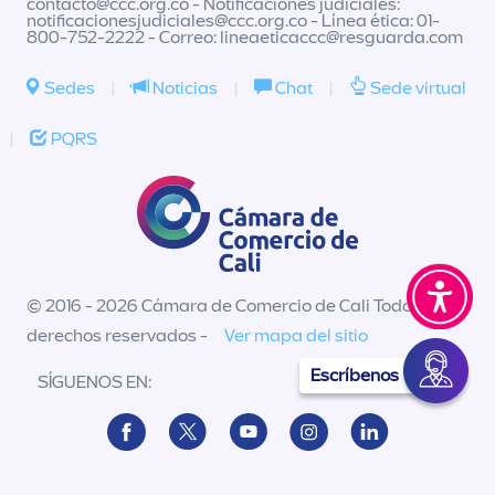
contacto@ccc.org.co
- Notificaciones judiciales:
notificacionesjudiciales@ccc.org.co
- Línea ética: 01-
800-752-2222 - Correo:
lineaeticaccc@resguarda.com
Sedes
|
Noticias
|
Chat
|
Sede virtual
|
PQRS
© 2016 - 2026 Cámara de Comercio de Cali Todos los
derechos reservados -
Ver mapa del sitio
Escríbenos
SÍGUENOS EN: