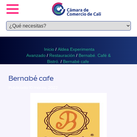
Inicio
/
Aldea Experimenta
Avanzado
/
Restauración
/
Bernabé. Café &
Bistró.
/
Bernabé cafe
Bernabé cafe
Publicado 10 marzo, 2022