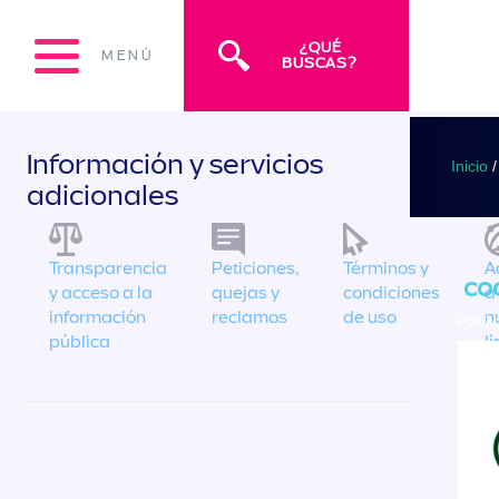
¿QUÉ
MENÚ
BUSCAS?
Información y servicios
Inicio
/
adicionales
Transparencia
Peticiones,
Términos y
A
co
y acceso a la
quejas y
condiciones
a
información
reclamos
de uso
n
Publi
pública
l
é