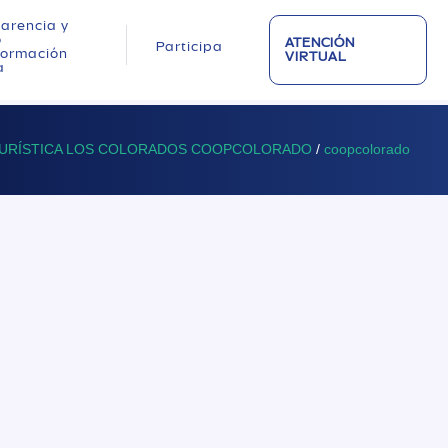
arencia y
o
ATENCIÓN
Participa
nformación
VIRTUAL
a
TURÍSTICA LOS COLORADOS COOPCOLORADO
/
coopcolorado