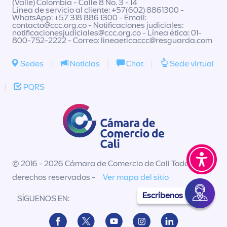
(Valle) Colombia - Calle 8 No. 3 - 14
Línea de servicio al cliente: +57(602) 8861300 -
WhatsApp: +57 318 886 1300 - Email:
contacto@ccc.org.co
- Notificaciones judiciales:
notificacionesjudiciales@ccc.org.co
- Línea ética: 01-
800-752-2222 - Correo:
lineaeticaccc@resguarda.com
Sedes
|
Noticias
|
Chat
|
Sede virtual
|
PQRS
© 2016 - 2026 Cámara de Comercio de Cali Todos los
derechos reservados -
Ver mapa del sitio
Escríbenos
SÍGUENOS EN: