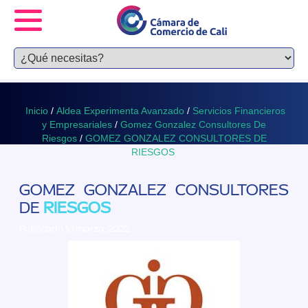
Inicio
/
Aldea Experimenta Avanzado
/
Servicios Financieros
y Empresariales
/
Gomez Gonzalez Consultores De
Riesgos
/
GOMEZ GONZALEZ CONSULTORES DE
RIESGOS
GOMEZ GONZALEZ CONSULTORES
DE
RIESGOS
Publicado 10 marzo, 2022