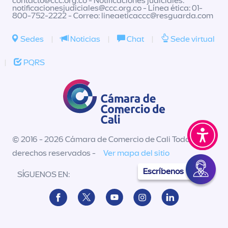
contacto@ccc.org.co
- Notificaciones judiciales:
notificacionesjudiciales@ccc.org.co
- Línea ética: 01-
800-752-2222 - Correo:
lineaeticaccc@resguarda.com
Sedes
|
Noticias
|
Chat
|
Sede virtual
|
PQRS
© 2016 - 2026 Cámara de Comercio de Cali Todos los
derechos reservados -
Ver mapa del sitio
Escríbenos
SÍGUENOS EN: