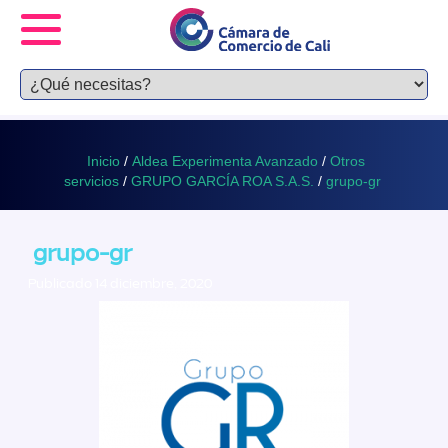
Inicio
/
Aldea Experimenta Avanzado
/
Otros
servicios
/
GRUPO GARCÍA ROA S.A.S.
/
grupo-gr
grupo-gr
Publicado 14 diciembre, 2020