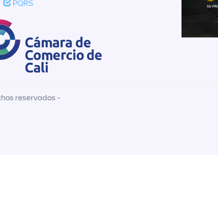
PQRS
chos reservados -