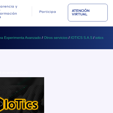
arencia y
o
ATENCIÓN
Participa
nformación
VIRTUAL
a
ea Experimenta Avanzado
/
Otros servicios
/
IOTICS S.A.S
/
iotics
4 diciembre, 2020