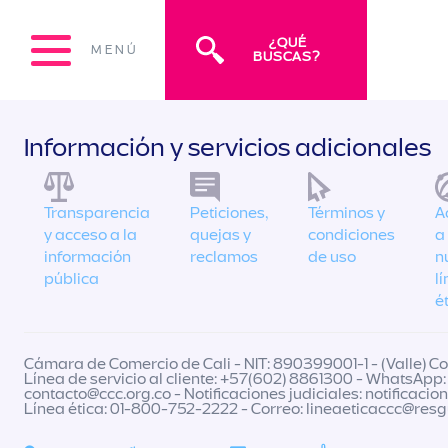
¿QUÉ
MENÚ
BUSCAS?
Información y servicios adicionales
Transparencia
Peticiones,
Términos y
A
y acceso a la
quejas y
condiciones
a
información
reclamos
de uso
n
pública
l
é
Cámara de Comercio de Cali - NIT: 890399001-1 - (Valle) Col
Línea de servicio al cliente: +57(602) 8861300 - WhatsApp:
contacto@ccc.org.co
- Notificaciones judiciales:
notificacio
Línea ética: 01-800-752-2222 - Correo:
lineaeticaccc@res