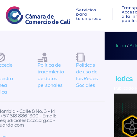
Transp
Servicios
Acces
para
a la i
tu empresa
públic
Inicio
/
Ald
ccede
Política de
Políticas
tratamiento
de uso de
iotics
uestra
de datos
las Redes
ínea
personales
Sociales
Publicado 1
tica
ombia - Calle 8 No. 3 - 14
 +57 318 886 1300 - Email:
nesjudiciales@ccc.org.co
-
guarda.com