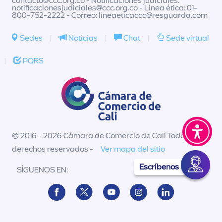
contacto@ccc.org.co
- Notificaciones judiciales:
notificacionesjudiciales@ccc.org.co
- Línea ética: 01-
800-752-2222 - Correo:
lineaeticaccc@resguarda.com
Sedes
|
Noticias
|
Chat
|
Sede virtual
|
PQRS
© 2016 - 2026 Cámara de Comercio de Cali Todos los
derechos reservados -
Ver mapa del sitio
Escríbenos
SÍGUENOS EN: