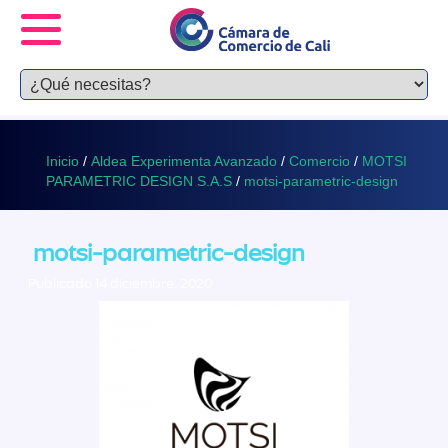
Inicio
/
Aldea Experimenta Avanzado
/
Comercio
/
MOTSI
PARAMETRIC DESIGN S.A.S
/
motsi-parametric-design
motsi-parametric-design
Publicado 14 diciembre, 2020