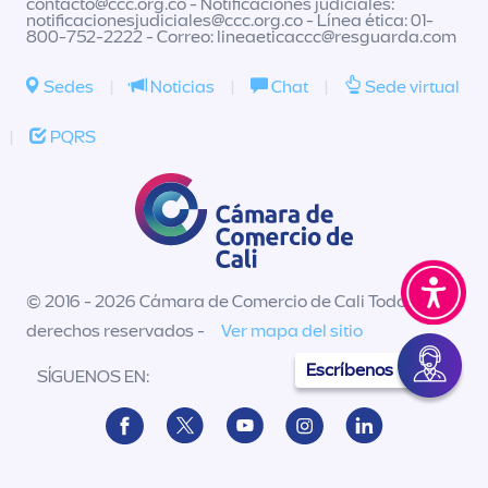
contacto@ccc.org.co
- Notificaciones judiciales:
notificacionesjudiciales@ccc.org.co
- Línea ética: 01-
800-752-2222 - Correo:
lineaeticaccc@resguarda.com
Sedes
|
Noticias
|
Chat
|
Sede virtual
|
PQRS
© 2016 - 2026 Cámara de Comercio de Cali Todos los
derechos reservados -
Ver mapa del sitio
Escríbenos
SÍGUENOS EN: