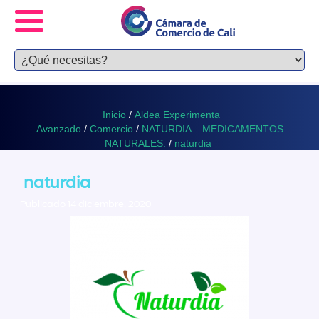
Inicio
/
Aldea Experimenta
Avanzado
/
Comercio
/
NATURDIA – MEDICAMENTOS
NATURALES.
/
naturdia
naturdia
Publicado 14 diciembre, 2020