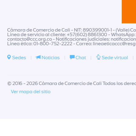
Cámara de Comercio de Cali - NIT: 890399001-1 - (Valle) Col
Línea de servicio al cliente: +57(602) 8861300 - WhatsApp:
contacto@ccc.org.co
- Notificaciones judiciales:
notificacio
Línea ética: 01-800-752-2222 - Correo:
lineaeticaccc@res
Sedes
|
Noticias
|
Chat
|
Sede virtual
|
© 2016 - 2026 Cámara de Comercio de Cali Todos los dere
Ver mapa del sitio