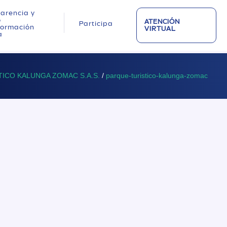
arencia y
o
ATENCIÓN
Participa
nformación
VIRTUAL
a
TICO KALUNGA ZOMAC S.A.S.
/
parque-turistico-kalunga-zomac