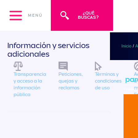
¿QUÉ
MENÚ
BUSCAS?
Información y servicios
Inicio
/
A
adicionales
Transparencia
Peticiones,
Términos y
A
par
y acceso a la
quejas y
condiciones
a
información
reclamos
de uso
n
Publica
pública
l
é