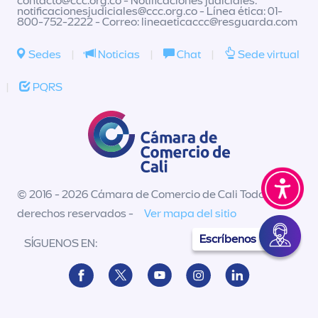
contacto@ccc.org.co
- Notificaciones judiciales:
notificacionesjudiciales@ccc.org.co
- Línea ética: 01-
800-752-2222 - Correo:
lineaeticaccc@resguarda.com
Sedes
|
Noticias
|
Chat
|
Sede virtual
|
PQRS
© 2016 - 2026 Cámara de Comercio de Cali Todos los
derechos reservados -
Ver mapa del sitio
Escríbenos
SÍGUENOS EN: