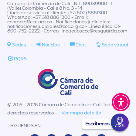
Cámara de Comercio de Cali - NIT: 890399001-1 -
(Valle) Colombia - Calle 8 No. 3 - 14
Línea de servicio al cliente: +57(602) 8861300 -
WhatsApp: +57 318 886 1300 - Email:
contacto@ccc.org.co
- Notificaciones judiciales:
notificacionesjudiciales@ccc.org.co
- Línea ética: 01-
800-752-2222 - Correo:
lineaeticaccc@resguarda.com
Sedes
|
Noticias
|
Chat
|
Sede virtual
|
PQRS
© 2016 - 2026 Cámara de Comercio de Cali Todos los
derechos reservados -
Ver mapa del sitio
Escríbenos
SÍGUENOS EN: