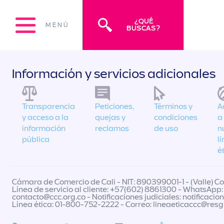
¿QUÉ
MENÚ
BUSCAS?
Información y servicios adicionales
Transparencia
Peticiones,
Términos y
A
y acceso a la
quejas y
condiciones
a
información
reclamos
de uso
n
pública
l
é
Cámara de Comercio de Cali - NIT: 890399001-1 - (Valle) Col
Línea de servicio al cliente: +57(602) 8861300 - WhatsApp:
contacto@ccc.org.co
- Notificaciones judiciales:
notificacio
Línea ética: 01-800-752-2222 - Correo:
lineaeticaccc@res