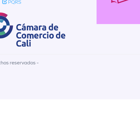
PQRS
chos reservados -