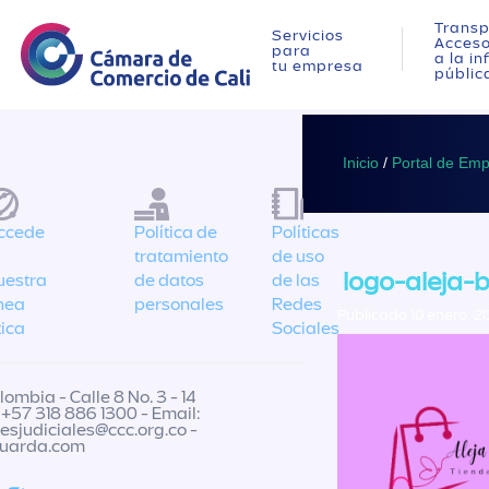
Transp
Servicios
Acces
para
a la i
tu empresa
públic
Inicio
/
Portal de Em
ccede
Política de
Políticas
tratamiento
de uso
logo-aleja-
uestra
de datos
de las
ínea
personales
Redes
Publicado 10 enero, 2
tica
Sociales
ombia - Calle 8 No. 3 - 14
 +57 318 886 1300 - Email:
nesjudiciales@ccc.org.co
-
guarda.com