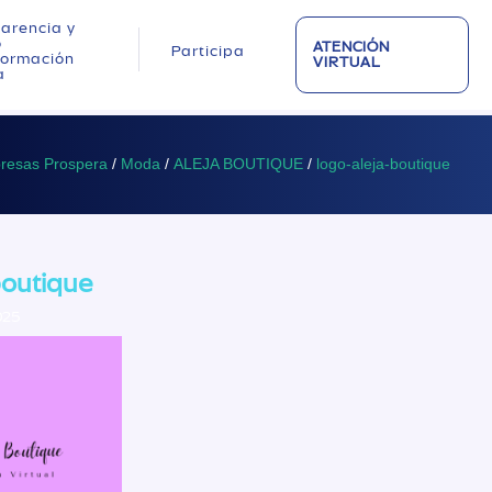
arencia y
o
ATENCIÓN
Participa
nformación
VIRTUAL
a
presas Prospera
/
Moda
/
ALEJA BOUTIQUE
/
logo-aleja-boutique
boutique
025