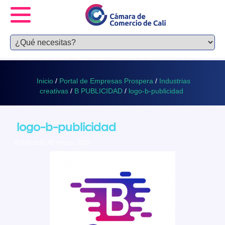
Inicio
/
Portal de Empresas Prospera
/
Industrias
creativas
/
B PUBLICIDAD
/
logo-b-publicidad
logo-b-publicidad
Publicado 19 mayo, 2021