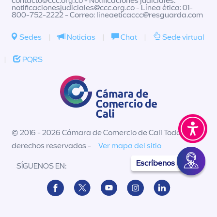
contacto@ccc.org.co
- Notificaciones judiciales:
notificacionesjudiciales@ccc.org.co
- Línea ética: 01-
800-752-2222 - Correo:
lineaeticaccc@resguarda.com
Sedes
|
Noticias
|
Chat
|
Sede virtual
|
PQRS
© 2016 - 2026 Cámara de Comercio de Cali Todos los
derechos reservados -
Ver mapa del sitio
Escríbenos
SÍGUENOS EN: